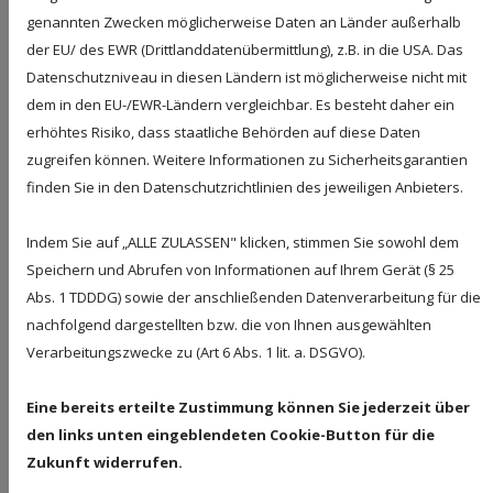
Sie erhalten eine klare Einschätzung, ob sich die
genannten Zwecken möglicherweise Daten an Länder außerhalb
Reparatur lohnt und welche Alternativen bestehen.
der EU/ des EWR (Drittlanddatenübermittlung), z.B. in die USA. Das
Datenschutzniveau in diesen Ländern ist möglicherweise nicht mit
IHR REGIONALER
dem in den EU-/EWR-Ländern vergleichbar. Es besteht daher ein
erhöhtes Risiko, dass staatliche Behörden auf diese Daten
ANSPRECHPARTNER FÜR
zugreifen können. Weitere Informationen zu Sicherheitsgarantien
SCHNELLE HILFE –
finden Sie in den Datenschutzrichtlinien des jeweiligen Anbieters.
WASCHMASCHINENREPARATUR
Indem Sie auf „ALLE ZULASSEN" klicken, stimmen Sie sowohl dem
IN MEINER NÄHE
Speichern und Abrufen von Informationen auf Ihrem Gerät (§ 25
T
Abs. 1 TDDDG) sowie der anschließenden Datenverarbeitung für die
Als lokales Unternehmen in Leipzig legen wir großen
nachfolgend dargestellten bzw. die von Ihnen ausgewählten
M
Wert auf Regionalität und Kundennähe. Wenn Sie nach
Verarbeitungszwecke zu (Art 6 Abs. 1 lit. a. DSGVO).
einer Waschmaschinenreparatur in der Nähe suchen,
sind wir schnell bei Ihnen vor Ort. Unser Team ist gut
A
Eine bereits erteilte Zustimmung können Sie jederzeit über
erreichbar, freundlich und geht individuell auf Ihre
den links unten eingeblendeten Cookie-Button für die
Situation ein. Wir wissen, dass ein defektes
Zukunft widerrufen.
Haushaltsgerät oft stressig ist – umso wichtiger ist ein
unkomplizierter Service, der sich an Ihren Bedürfnissen